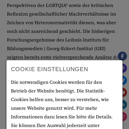
Perspektiven der LGBTQIA* sowie der kritischen
Reflexion gesellschaftlicher Machtverhältnisse im
Zeichen von Heteronormativität dienen, was aber
noch nicht ausreichend geschieht. Die bisherigen
Forschungsergebnisse des Leibniz-Instituts für
Bildungsmedien | Georg-Eckert-Institut (GEI)
zeigten bereits erste vielversprechende Ansätze der
Thematisierung von Queer Diversity. Darin wird die
COOKIE EINSTELLUNGEN
Bereitschaft deutlich, das Thema aufzugreifen,
Die notwendigen Cookies werden für den
verbunden mit einem Beratungsbedarf auf Seiten
Betrieb der Website benötigt. Die Statistik-
der Bildungsmedienverlage.
Cookies helfen uns, besser zu verstehen, wie
Ein besonderes Desiderat, dem sich das Projekt
unsere Website genutzt wird. Für mehr
widmet, bilden Analysen zur hegemonialen
Informationen dazu lesen Sie bitte die Details.
gesellschaftlichen Heteronormativität und zur
Sie können Ihre Auswahl jederzeit unter