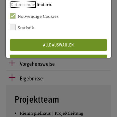
Einbeziehung queerer Diversität in Schulbüchern
Datenschutz
ändern.
und Lehrplänen, z.B. in der Darstellung von Familie,
Notwendige Cookies
Partnerschaft, Sexualität, zwischenmenschlichen
Beziehungen und gesellschaftlichem
Statistik
Zusammenleben insgesamt.
ALLE AUSWÄHLEN
Ziele
ABLEHNEN
Vorgehensweise
Ergebnisse
Details anzeigen
Impressum
|
Datenschutz
Projektteam
Riem Spielhaus
| Projektleitung