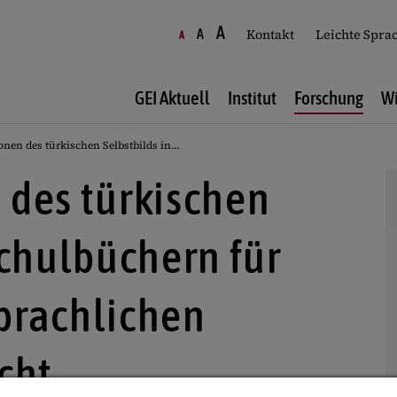
A
A
Kontakt
Leichte Spra
A
GEI Aktuell
Institut
Forschung
Wi
onen des türkischen Selbstbilds in…
 des türkischen
Schulbüchern für
prachlichen
cht