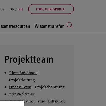
che
DE
EN
FORSCHUNGSPORTAL
ssensressourcen
Wissenstransfer
Projektteam
Riem Spielhaus
|
Projektleitung
Önder Cetin
| Projektberatung
Zrinka Štimac
Aysegül Turan | stud. Hilfskraft