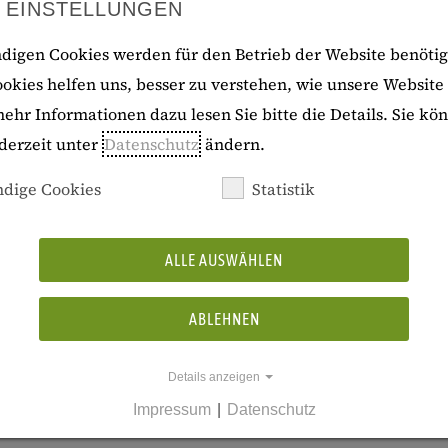
 EINSTELLUNGEN
ionen nationaler Identität in Schulbüchern für den
digen Cookies werden für den Betrieb der Website benötig
 nach Konsulatsmodell und in
ookies helfen uns, besser zu verstehen, wie unsere Website
en in einem Vergleich der in Deutschland
ehr Informationen dazu lesen Sie bitte die Details. Sie kö
ndesverantwortung in drei Bundesländern
derzeit unter
Datenschutz
ändern.
nkara für den weltweiten Gebrauch im HSU
r wurden vier Schulbücher der Schulbuchreihe
dige Cookies
Statistik
Ministeriums für Nationale Bildung sowie vier
 erschienen bei zwei in Deutschland ansässigen
ALLE AUSWÄHLEN
nel Verlag) und zugelassen in drei
ytisch aufgearbeitet und im Hinblick auf
ABLEHNEN
des in den vier Dimensionen Geschichte, Kultur,
verglichen. Forschungsmethode war die kritische
Details anzeigen
igionsbezogene Inhalte sowie pädagogische Ansätze
Impressum
|
Datenschutz
sentierten geschichtlichen Narrative, Türkeibilder