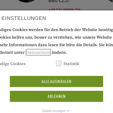
MRG C2.21
+49 531 59099-356
gavin.correia(at)gei.de
 EINSTELLUNGEN
nva
digen Cookies werden für den Betrieb der Website benötig
ookies helfen uns, besser zu verstehen, wie unsere Website
ehr Informationen dazu lesen Sie bitte die Details. Sie kö
derzeit unter
Datenschutz
ändern.
dige Cookies
Statistik
Korina Rodríguez Cabeo
Menschenzentrierte
Technologien für
ALLE AUSWÄHLEN
Bildungsmedien
Mediale
Transformationen
ABLEHNEN
Wissen im Umbruch
Assistentin der
Details anzeigen