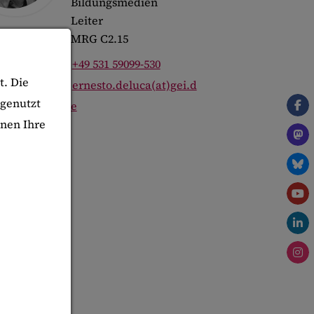
Bildungsmedien
Leiter
MRG C2.15
+49 531 59099-530
t. Die
ernesto.deluca(at)gei.d
 genutzt
e
nnen Ihre