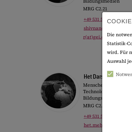
Bildungsmedien
MRG C2.21
+49 531 59099-356
COOKIE
shivnandini.chinnan
Die notwen
r(at)gei.de
Statistik-C
wird. Für m
Auswahl je
Notwen
Het Darshan Mehta
Menschenzentrierte
Technologien für
Bildungsmedien
MRG C2.16
+49 531 59099-318
het.mehta(at)gei.de