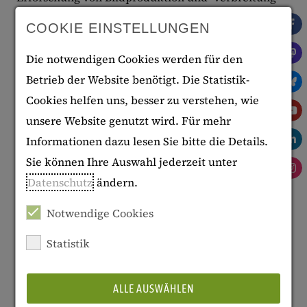
im 20. Jahrhundert und untersucht anhand
COOKIE EINSTELLUNGEN
ausgewählter Medien den jeweiligen Beitrag zur
Die notwendigen Cookies werden für den
Konstitution gemeinschaftlicher Bildgedächtnisse.
Betrieb der Website benötigt. Die Statistik-
Dabei stehen diejenigen Institutionen im
Cookies helfen uns, besser zu verstehen, wie
Vordergrund, die Bilder produzieren, kaufen,
unsere Website genutzt wird. Für mehr
verkaufen, sammeln, archivieren oder zensieren
Informationen dazu lesen Sie bitte die Details.
und dadurch einen zentralen Beitrag zur Steuerung
Sie können Ihre Auswahl jederzeit unter
eines kollektiven Bilderhaushaltes leisten.
Datenschutz
ändern.
Ziele
Notwendige Cookies
Vorgehensweise
Statistik
Ergebnisse
ALLE AUSWÄHLEN